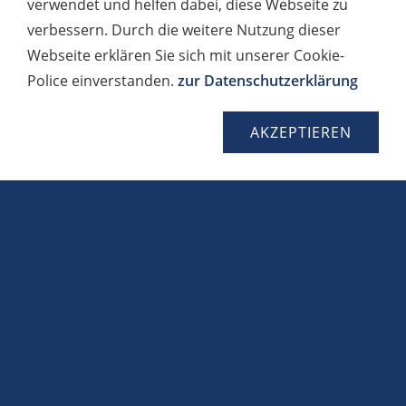
verwendet und helfen dabei, diese Webseite zu
verbessern. Durch die weitere Nutzung dieser
Webseite erklären Sie sich mit unserer Cookie-
Police einverstanden.
zur Datenschutzerklärung
Sicherheitscode:
AKZEPTIEREN
Sicherheitscode wiederholen: *