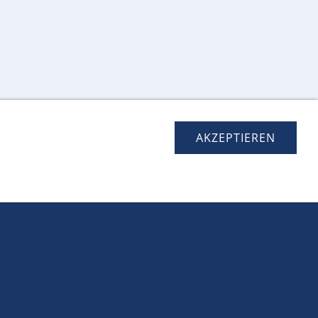
ngswerks (z. B. Kfz-Versicherung,
AKZEPTIEREN
ngen