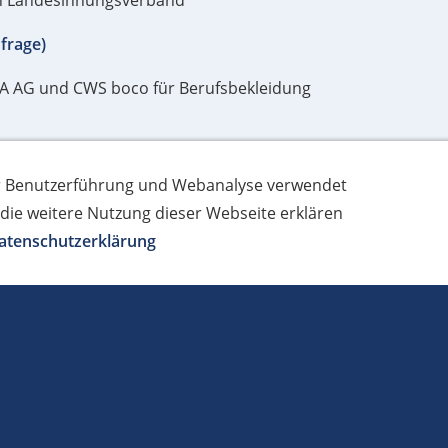
en Landesinnungsverband
frage)
A AG und CWS boco für Berufsbekleidung
icherungsmöglichkeiten über die Partner unseres Versorgu
ur Benutzerführung und Webanalyse verwendet
tpflicht)
 die weitere Nutzung dieser Webseite erklären
atenschutzerklärung
fe bei der Antragstellung
Datenschutzerklärung
Kontakt
Impressum
6 | Kreishandwerkerschaft Oder-Spree - Das Haus der Innu