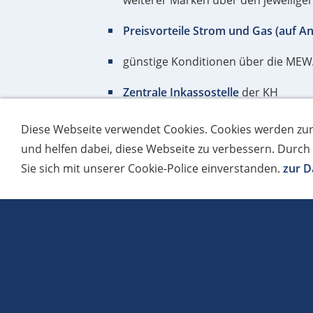
weiterer Marken über den jeweilig
Preisvorteile Strom und Gas (auf An
günstige Konditionen über die MEW
Zentrale Inkassostelle
der KH
günstige und handwerksgerechte Abs
Diese Webseite verwendet Cookies. Cookies werden z
betriebl. Altersvorsorge, Betriebshaf
und helfen dabei, diese Webseite zu verbessern. Durch
Sie sich mit unserer Cookie-Police einverstanden.
zur D
Projektförderung - Beratung und Hil
202